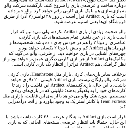
دوباره ساخت و عرضه‌ی بازی را شروع کنند. بازگشت شرکت والو
به بازی‌سازی هم با یک بازی کارتی رقم خواهد کرد. والو خبر داده
است که بازی Artifact قرار است در روز ۲۸ نوامبر (۷ آذر) از طریق
فروشگاه آن‌ها یعنی استیم عرضه شود.
والو صحبت زیادی از بازی Artifact نکرده، ولی می‌دانیم که قرار
است بازی در عین داشتن تمام سیستم‌های یک بازی کارتی،
عناصری از دوتا ۲ را هم در خودش جای داده باشد. شخصیت‌ها و
قهرمان‌های Artifact کم و بیش با دوتا ۲ یکسان خواهد بود و
چهره‌های آشنایی در بازی خواهیم دید. از طرفی، والو می‌گوید که
مکانیک‌های Artifact از هر بازی کارتی دیگری عمیق‌تر خواهد بود و از
نظر گرافیکی هم Artifact فراتر از انتظار یک بازی کارتی است.
برخلاف سایر بازی‌های کارتی بازار مثل Hearthstone، بازی کارتی
شرکت والو رایگان نیست. بازی Artifact قیمتی ۲۰ دلاری خواهد
داشت. با این حال، بازی‌کننده‌های Artifact این قابلیت را دارند تا
کارت‌های خود را به یکدیگر بدهند؛ قابلیتی که در بازی‌های زیادی
نمی‌بینیم. بدون شک والو می‌خواهد با ارایه‌ی این قابلیت، بازاری مثل
Team Fortress یا کانتر استرایک به وجود بیاورد و از آنجا درآمدزایی
کند.
قرار است بازی Artifact به هنگام عرضه ۲۸۰ کارت داشته باشد. با
این حال، احتمالا باید انتظار عرضه‌ی بسته‌های الحاقی که به بازی
کارت اضافه می‌کنند را داشته باشیم.