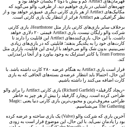
قهرمان‌های Artifact کم و بیش با دوتا ۲ یکسان خواهد بود و
چهره‌های آشنایی در بازی خواهیم دید. از طرفی، والو می‌گوید که
مکانیک‌های Artifact از هر بازی کارتی دیگری عمیق‌تر خواهد بود و از
نظر گرافیکی هم Artifact فراتر از انتظار یک بازی کارتی است.
برخلاف سایر بازی‌های کارتی بازار مثل Hearthstone، بازی کارتی
شرکت والو رایگان نیست. بازی Artifact قیمتی ۲۰ دلاری خواهد
داشت. با این حال، بازی‌کننده‌های Artifact این قابلیت را دارند تا
کارت‌های خود را به یکدیگر بدهند؛ قابلیتی که در بازی‌های زیادی
نمی‌بینیم. بدون شک والو می‌خواهد با ارایه‌ی این قابلیت، بازاری مثل
Team Fortress یا کانتر استرایک به وجود بیاورد و از آنجا درآمدزایی
کند.
قرار است بازی Artifact به هنگام عرضه ۲۸۰ کارت داشته باشد. با
این حال، احتمالا باید انتظار عرضه‌ی بسته‌های الحاقی که به بازی
کارت اضافه می‌کنند را داشته باشیم.
«ریچاد گارفیلد» (Richard Garfield) بازی کارتی Artifact را برای والو
طراحی کرده است. ریچارد گارفیلد را بیش از هر چیز به خاطر
طراحی معروف‌ترین و محبوب‌ترین بازی کارتی دنیا یعنی Magic:
The Gathering می‌شناسیم.
آخرین باری که شرکت والو (Valve) یک بازی ساخته و عرضه کرده
بود را یادمان نمی‌آید. با این حال، این موضوع قرار است به زودی
تغییر کند. «گیب نیوول» (Gabe Newell) گفته است که می‌خواهند