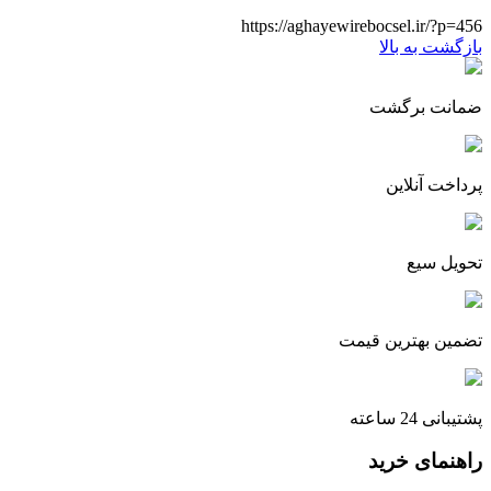
https://aghayewirebocsel.ir/?p=456
بازگشت به بالا
ضمانت برگشت
پرداخت آنلاین
تحویل سیع
تضمین بهترین قیمت
پشتیبانی 24 ساعته
راهنمای خرید