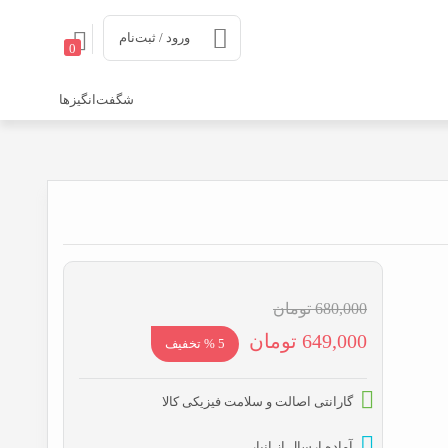
ورود / ثبت‌نام
0
شگفت‌انگیزها
680,000
تومان
قیمت
قیمت
649,000
تومان
5 % تخفیف
اصلی:
فعلی:
680,000 تومان
649,000 تومان.
گارانتی اصالت و سلامت فیزیکی کالا
بود.
آماده ارسال از انبار