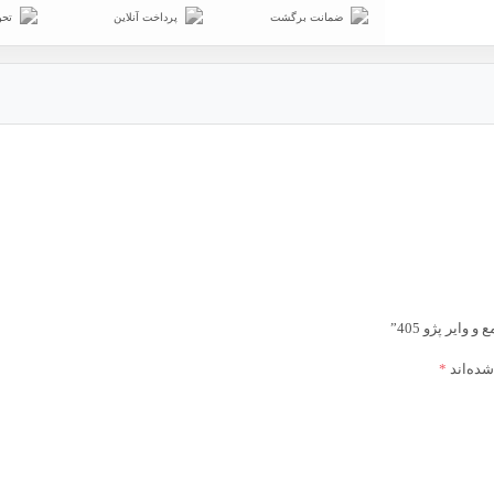
ضمانت برگشت
پرداخت آنلاین
تحو
ایر پژو 405”
شده‌اند
*