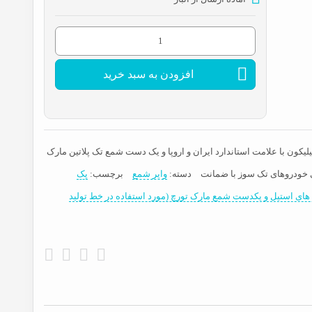
پک
اقتصادی
افزودن به سبد خرید
شمع
و
وایر
پژو
ون با علامت استاندارد ایران و اروپا و یک دست شمع تک پلاتین مارک
405
ای خودروهای تک سوز با ضمانت
دسته:
وایر شمع
برچسب:
پک
عدد
های استیل و یکدست شمع مارک تورچ (مورد استفاده در خط تولید