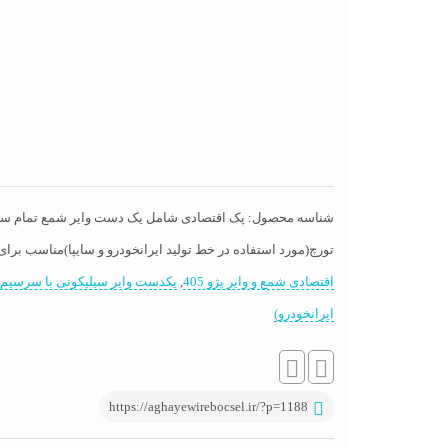
شناسه محصول:
پک اقتصادی شامل یک دست وایر شمع تمام سیلیک
تورچ(مورد استفاده در خط تولید ایرانخودرو و سایپا)مناسب بر
اقتصادی شمع و وایر پژو 405
,
یکدست وایر سیلیکونی با سرسیم 
ایرانخودرو)
https://aghayewirebocsel.ir/?p=1188