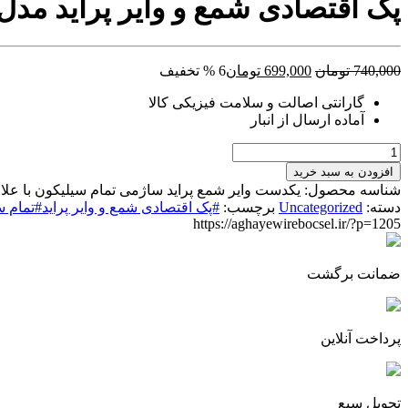
پک اقتصادی شمع و وایر پراید مدل
قیمت
قیمت
740,000
تومان
699,000
تومان
6 % تخفیف
اصلی:
فعلی:
گارانتی اصالت و سلامت فیزیکی کالا
740,000 تومان
699,000 تومان.
آماده ارسال از انبار
بود.
پک
اقتصادی
افزودن به سبد خرید
شمع
شناسه محصول:
یکدست وایر شمع پراید ساژمی تمام سیلیکون با علامت استاندارد ایران و اروپا و ایزو 2008 و 2015 با ضمانت و 
و
دسته:
Uncategorized
برچسب:
#پک اقتصادی شمع و وایر پراید#تما
وایر
https://aghayewirebocsel.ir/?p=1205
پراید
مدل
ساژم
ضمانت برگشت
برند
بکسل
عدد
پرداخت آنلاین
تحویل سیع