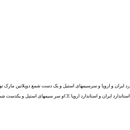
ایران و اروپا و سرسیمهای استیل و یک دست شمع دوپلاتین مارک تورچ(
وایر شمع پراید مدل ساژم با کابل و کلاهکهای سیلیکونی .دارای نشان است