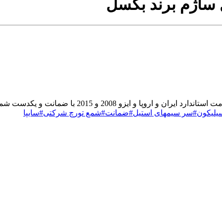
 ساژم برند بکسل
یکدست شمع دو پلاتین مارک تورچ مناسب برای خودروهای تک و دوگانه سوز
م سیلیکون#سر سیمهای استیل#ضمانت#شمع تورچ شرکتی#سایپا