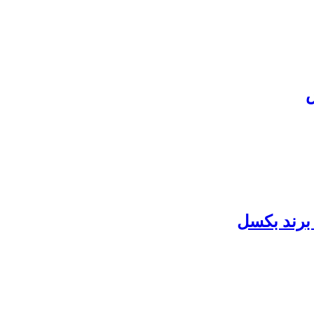
س
برند بکسل