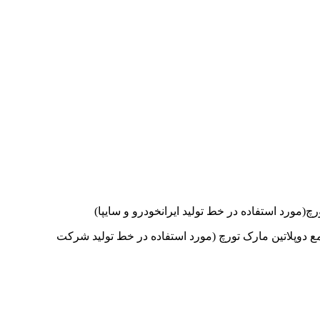
مورد استفاده در خط تولید ایرانخودرو و سایپا)
اندارد ایران و استاندارد اروپا CEو سر سیمهای استیل و یکدست شمع دوپلاتین مارک تورچ (مورد استفاده در خط تولید شرکت