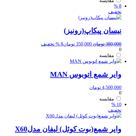
350,000 تومان
299,000 تومان.
مقایسه
8 %
بود.
تخفیف
نیسان پیکاپ(رونیز)
قیمت
قیمت
380,000
تومان
350,000
تومان
8 % تخفیف
0
اصلی:
فعلی:
380,000 تومان
350,000 تومان.
مقایسه
بود.
وایر شمع اتوبوس MAN
4,500,000
تومان
0
مقایسه
10 %
تخفیف
وایر شمع(بوت کوئل) لیفان مدلX60