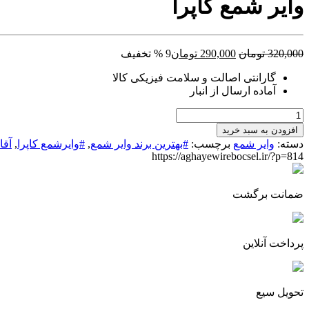
وایر شمع کاپرا
قیمت
قیمت
320,000
تومان
290,000
تومان
9 % تخفیف
اصلی:
فعلی:
گارانتی اصالت و سلامت فیزیکی کالا
320,000 تومان
290,000 تومان.
آماده ارسال از انبار
بود.
وایر
شمع
افزودن به سبد خرید
کاپرا
دسته:
وایر شمع
برچسب:
#بهترین برند وایر شمع
,
#وایرشمع کاپرا
,
آقا
عدد
https://aghayewirebocsel.ir/?p=814
ضمانت برگشت
پرداخت آنلاین
تحویل سیع