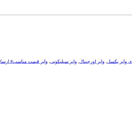
ی وایر بکسل
,
وایر اورجینال
,
وایر سیلیکونی
,
وایر قیمت مناسب# ارسال