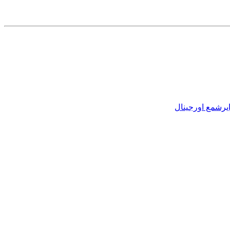
یرشمع اورجینال