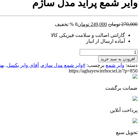
وایر شمع پراید مدل ساژم
قیمت
قیمت
270,000
تومان
249,000
تومان
8 % تخفیف
اصلی:
فعلی:
گارانتی اصالت و سلامت فیزیکی کالا
270,000 تومان
249,000 تومان.
آماده ارسال از انبار
بود.
وایر
شمع
افزودن به سبد خرید
پراید
دسته:
وایر شمع
برچسب:
#وایر شمع مدل ساژم
,
آقای وایر بکسل
,
به
مدل
https://aghayewirebocsel.ir/?p=850
ساژم
عدد
ضمانت برگشت
پرداخت آنلاین
تحویل سیع