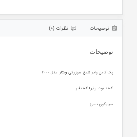
توضیحات
نظرات (0)
توضیحات
پک کامل وایر شمع سوزوکی ویتارا مدل 2000
4عدد بوت وایر+4عددفنر
سیلیکون نسوز