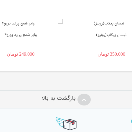
نیسان پیکاپ(رونیز)
وایر شمع پراید یورو4
قیمت
350,000
تومان
249,000
تومان
قیمت
اصلی:
 تومان
فعلی:
270,000 تومان
بود.
249,000 تومان.
بازگشت به بالا