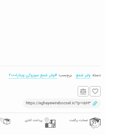
دسته:
وایر شمع
برچسب:
#وایر شمع سوزوکی ویتارا2000
https://aghayewirebocsel.ir/?p=1573
ضمانت برگشت
پرداخت آنلاین