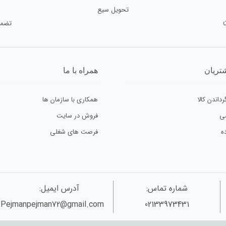
تحویل سیع
تضمی
تریان
همراه با ما
رداندن کالا
همکاری با سازمان ها
ی
فروش در سایت
ه
فرصت های شغلی
شماره تماس:
آدرس ایمیل:
Pejmanpejman72@gmail.com
02133973431