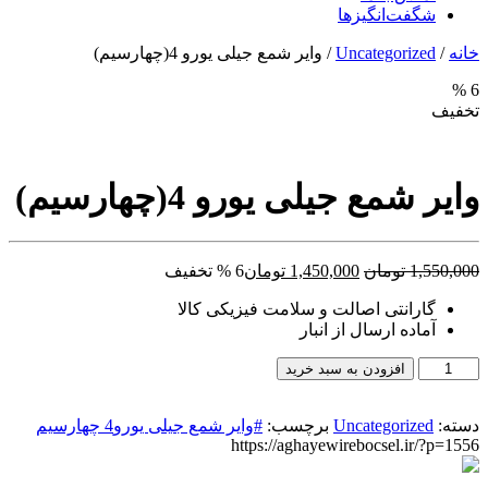
شگفت‌انگیزها
خانه
/
Uncategorized
/ وایر شمع جیلی یورو 4(چهارسیم)
6 %
تخفیف
وایر شمع جیلی یورو 4(چهارسیم)
قیمت
قیمت
1,550,000
تومان
1,450,000
تومان
6 % تخفیف
اصلی:
فعلی:
گارانتی اصالت و سلامت فیزیکی کالا
1,550,000 تومان
1,450,000 تومان.
آماده ارسال از انبار
بود.
وایر
افزودن به سبد خرید
شمع
جیلی
دسته:
Uncategorized
برچسب:
#وایر شمع جیلی یورو4 چهارسیم
یورو
https://aghayewirebocsel.ir/?p=1556
4(چهارسیم)
عدد