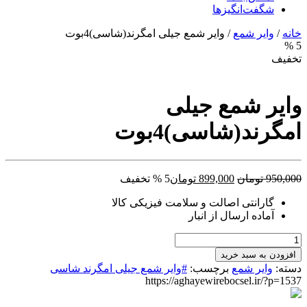
شگفت‌انگیزها
خانه
/
وایر شمع
/ وایر شمع جیلی امگرند(شاسی)4بوت
5 %
تخفیف
وایر شمع جیلی
امگرند(شاسی)4بوت
قیمت
قیمت
950,000
تومان
899,000
تومان
5 % تخفیف
اصلی:
فعلی:
گارانتی اصالت و سلامت فیزیکی کالا
950,000 تومان
899,000 تومان.
آماده ارسال از انبار
بود.
وایر
شمع
افزودن به سبد خرید
جیلی
دسته:
وایر شمع
برچسب:
#وایر شمع جیلی امگرند شاسی
امگرند(شاسی)4بوت
https://aghayewirebocsel.ir/?p=1537
عدد