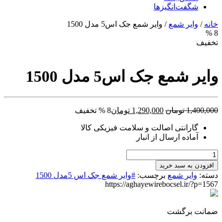
شگفت‌انگیزها
خانه
/
وایر شمع
/ وایر شمع جک اس5 مدل 1500
8 %
تخفیف
وایر شمع جک اس5 مدل 1500
قیمت
قیمت
1,400,000
تومان
1,290,000
تومان
8 % تخفیف
اصلی:
فعلی:
گارانتی اصالت و سلامت فیزیکی کالا
1,400,000 تومان
1,290,000 تومان.
آماده ارسال از انبار
بود.
وایر
شمع
افزودن به سبد خرید
جک
دسته:
وایر شمع
برچسب:
#وایر شمع جک اس 5مدل 1500
اس5
https://aghayewirebocsel.ir/?p=1567
مدل
1500
عدد
ضمانت برگشت