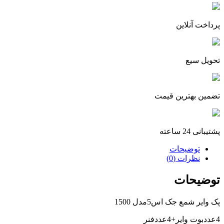
پرداخت آنلاین
تحویل سیع
تضمین بهترین قیمت
پشتیبانی 24 ساعته
توضیحات
نظرات (0)
توضیحات
پک وایر شمع جک اس5مدل 1500
4عددبوت وایر+4عددفنر