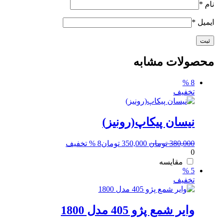
نام
*
ایمیل
*
محصولات مشابه
8 %
تخفیف
نیسان پیکاپ(رونیز)
قیمت
قیمت
380,000
تومان
350,000
تومان
8 % تخفیف
0
اصلی:
فعلی:
380,000 تومان
350,000 تومان.
مقایسه
5 %
بود.
تخفیف
وایر شمع پژو 405 مدل 1800