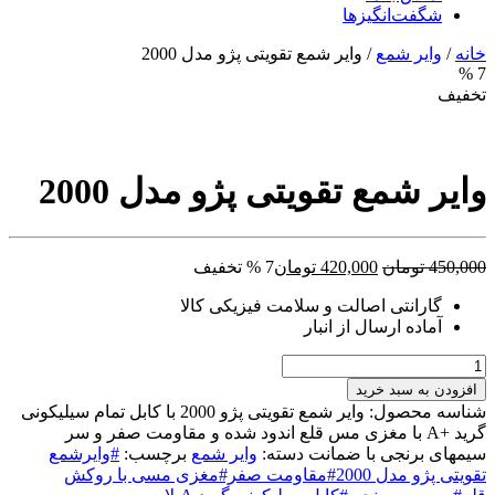
شگفت‌انگیزها
خانه
/
وایر شمع
/ وایر شمع تقویتی پژو مدل 2000
7 %
تخفیف
وایر شمع تقویتی پژو مدل 2000
قیمت
قیمت
450,000
تومان
420,000
تومان
7 % تخفیف
اصلی:
فعلی:
گارانتی اصالت و سلامت فیزیکی کالا
450,000 تومان
420,000 تومان.
آماده ارسال از انبار
بود.
وایر
شمع
افزودن به سبد خرید
تقویتی
شناسه محصول:
وایر شمع تقویتی پژو 2000 با کابل تمام سیلیکونی
پژو
گرید +A با مغزی مس قلع اندود شده و مقاومت صفر و سر
مدل
سیمهای برنجی با ضمانت
دسته:
وایر شمع
برچسب:
#وایرشمع
2000
تقویتی پژو مدل 2000#مقاومت صفر#مغزی مسی با روکش
عدد