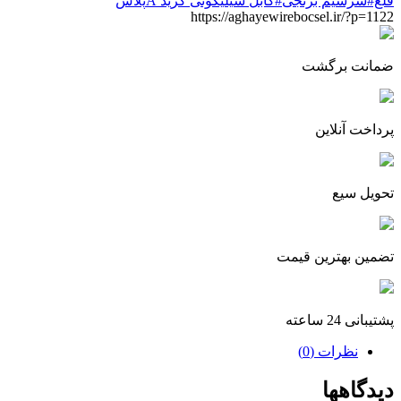
قلع#سرسیم برنجی#کابل سیلیکونی گرید Aپلاس
https://aghayewirebocsel.ir/?p=1122
ضمانت برگشت
پرداخت آنلاین
تحویل سیع
تضمین بهترین قیمت
پشتیبانی 24 ساعته
نظرات (0)
دیدگاهها