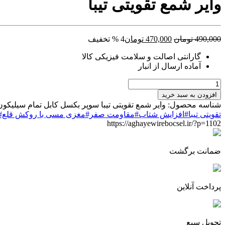
وایر شمع تقویتی تیبا
قیمت
قیمت
490,000
تومان
470,000
تومان
4 % تخفیف
اصلی:
فعلی:
گارانتی اصالت و سلامت فیزیکی کالا
490,000 تومان
470,000 تومان.
آماده ارسال از انبار
بود.
وایر
شمع
افزودن به سبد خرید
تقویتی
شناسه محصول:
وایر شمع تقویتی تیبا سوپر بکسل کابل تمام سیلیکون گرید +A با مغزی مس قلع اندود شده مقاومت صفر و سرسیمها
تیبا
تقویتی تیبا#افزایش شتاب#مقاومت صفر#مغزی مسی با روکش قلع#کابل سیلیکونی گرید 
عدد
https://aghayewirebocsel.ir/?p=1102
ضمانت برگشت
پرداخت آنلاین
تحویل سیع