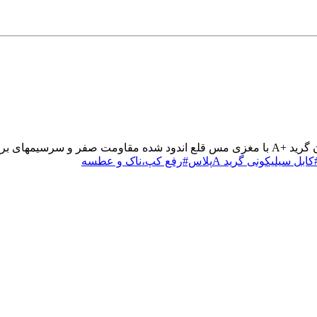
ی برنجی با ضمانت
Aپلاس#رفع کپ،ناک و عطسه