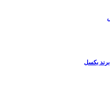
س
برند بکسل