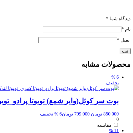
دیدگاه شما
*
نام
*
ایمیل
*
محصولات مشابه
6 %
تخفیف
بوت سر کوئل(وایر شمع) تویوتا پرادو_تویو
قیمت
قیمت
850,000
تومان
799,000
تومان
6 % تخفیف
0
اصلی:
فعلی:
850,000 تومان
799,000 تومان.
مقایسه
11 %
بود.