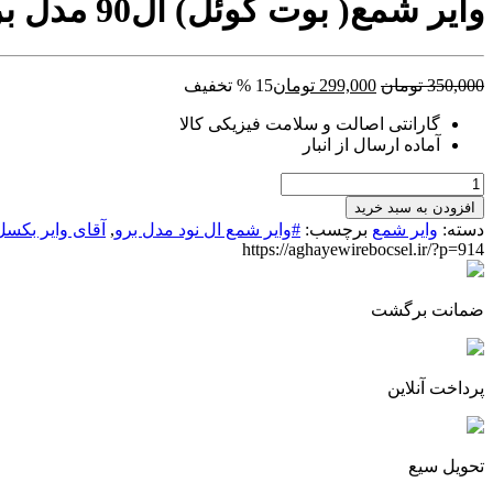
وایر شمع( بوت کوئل) ال90 مدل برو
قیمت
قیمت
350,000
تومان
299,000
تومان
15 % تخفیف
اصلی:
فعلی:
گارانتی اصالت و سلامت فیزیکی کالا
350,000 تومان
299,000 تومان.
آماده ارسال از انبار
بود.
وایر
شمع(
افزودن به سبد خرید
بوت
دسته:
وایر شمع
برچسب:
#وایر شمع ال نود مدل برو
,
آقای وایر بکسل
کوئل)
https://aghayewirebocsel.ir/?p=914
ال90
مدل
برو
ضمانت برگشت
عدد
پرداخت آنلاین
تحویل سیع