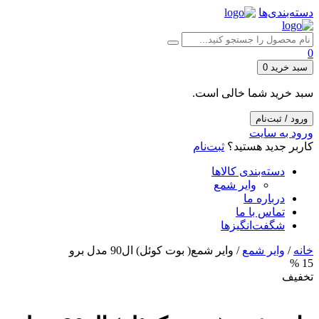
دسته‌بندی‌ها
0
سبد خرید
0
سبد خرید شما خالی است.
ورود / ثبت‌نام
ورود به سایت
کاربر جدید هستید؟
ثبت‌نام
دسته‌بندی کالاها
وایر شمع
درباره ما
تماس با ما
شگفت‌انگیزها
خانه
/
وایر شمع
/ وایر شمع( بوت کوئل) ال90 مدل برو
15 %
تخفیف