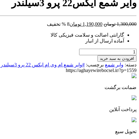
وایر شمع ایکس22 پرو 3سیلندر
قیمت
قیمت
1,300,000
تومان
1,190,000
تومان
8 % تخفیف
اصلی:
فعلی:
گارانتی اصالت و سلامت فیزیکی کالا
1,300,000 تومان
1,190,000 تومان.
آماده ارسال از انبار
بود.
وایر
شمع
افزودن به سبد خرید
ایکس22
دسته:
وایر شمع
برچسب:
#وایر شمع ام وی ام ایکس 22 پرو 3سیلندر
پرو
https://aghayewirebocsel.ir/?p=1559
3سیلندر
عدد
ضمانت برگشت
پرداخت آنلاین
تحویل سیع