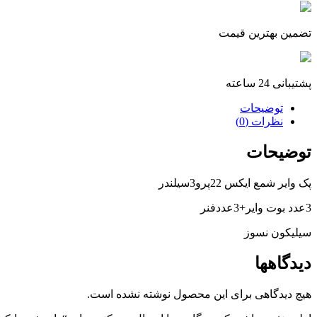
تضمین بهترین قیمت
پشتیبانی 24 ساعته
توضیحات
نظرات (0)
توضیحات
پک وایر شمع ایکس 22پرو3سیلندر
3عدد بوت وایر+3عددفنر
سیلیکون نسوز
دیدگاهها
هیچ دیدگاهی برای این محصول نوشته نشده است.