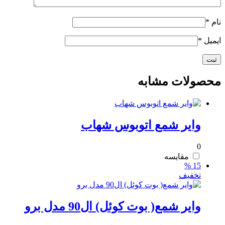
نام
*
ایمیل
*
محصولات مشابه
وایر شمع اتوبوس شهاب
0
مقایسه
15 %
تخفیف
وایر شمع( بوت کوئل) ال90 مدل برو