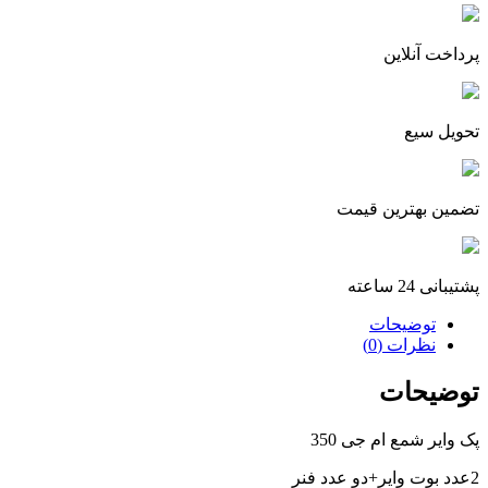
پرداخت آنلاین
تحویل سیع
تضمین بهترین قیمت
پشتیبانی 24 ساعته
توضیحات
نظرات (0)
توضیحات
پک وایر شمع ام جی 350
2عدد بوت وایر+دو عدد فنر