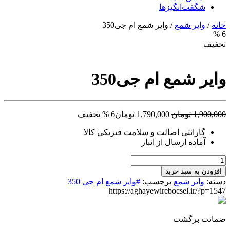
شگفت‌انگیزها
خانه
/
وایر شمع
/ وایر شمع ام جی350
6 %
تخفیف
وایر شمع ام جی350
قیمت
قیمت
1,900,000
تومان
1,790,000
تومان
6 % تخفیف
اصلی:
فعلی:
گارانتی اصالت و سلامت فیزیکی کالا
1,900,000 تومان
1,790,000 تومان.
آماده ارسال از انبار
بود.
وایر
شمع
افزودن به سبد خرید
ام
دسته:
وایر شمع
برچسب:
#وایر شمع ام جی 350
جی350
https://aghayewirebocsel.ir/?p=1547
عدد
ضمانت برگشت