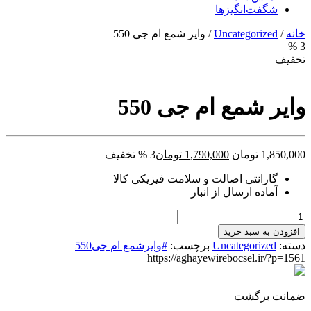
شگفت‌انگیزها
خانه
/
Uncategorized
/ وایر شمع ام جی 550
3 %
تخفیف
وایر شمع ام جی 550
قیمت
قیمت
1,850,000
تومان
1,790,000
تومان
3 % تخفیف
اصلی:
فعلی:
گارانتی اصالت و سلامت فیزیکی کالا
1,850,000 تومان
1,790,000 تومان.
آماده ارسال از انبار
بود.
وایر
شمع
افزودن به سبد خرید
ام
دسته:
Uncategorized
برچسب:
#وایرشمع ام جی550
جی
https://aghayewirebocsel.ir/?p=1561
550
عدد
ضمانت برگشت