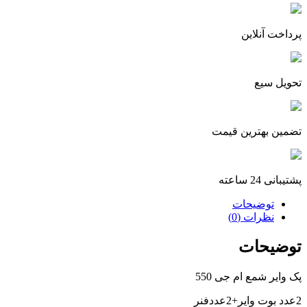
پرداخت آنلاین
تحویل سیع
تضمین بهترین قیمت
پشتیبانی 24 ساعته
توضیحات
نظرات (0)
توضیحات
پک وایر شمع ام جی 550
2عدد بوت وایر+2عددفنر