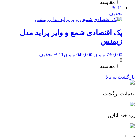
550,000 تومان
490,000 تومان.
مقایسه
11 %
بود.
تخفیف
پک اقتصادی شمع و وایر پراید مدل
زیمنس
قیمت
قیمت
730,000
تومان
649,000
تومان
11 % تخفیف
0
اصلی:
فعلی:
730,000 تومان
649,000 تومان.
مقایسه
بود.
بازگشت به بالا
ضمانت برگشت
پرداخت آنلاین