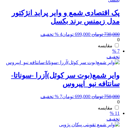
پک اقتصادی شمع و وایر پراید انژکتور
مدل زیمنس برند بکسل
قیمت
قیمت
730,000
تومان
699,000
تومان
4 % تخفیف
0
اصلی:
فعلی:
730,000 تومان
699,000 تومان.
مقایسه
7 %
بود.
تخفیف
وایر شمع(بوت سر کوئل)آزرا -سوناتا-
سانتافه نیو_اپیروس
قیمت
قیمت
750,000
تومان
699,000
تومان
7 % تخفیف
0
اصلی:
فعلی:
750,000 تومان
699,000 تومان.
مقایسه
11 %
بود.
تخفیف