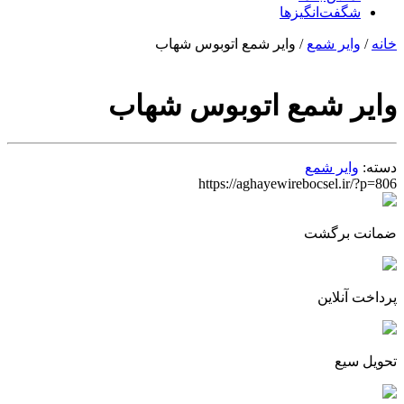
شگفت‌انگیزها
خانه
/
وایر شمع
/ وایر شمع اتوبوس شهاب
وایر شمع اتوبوس شهاب
دسته:
وایر شمع
https://aghayewirebocsel.ir/?p=806
ضمانت برگشت
پرداخت آنلاین
تحویل سیع