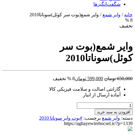
شگفت‌انگیزها
خانه
/
وایر شمع
/ وایر شمع(بوت سر کوئل)سوناتا2010
8 %
تخفیف
وایر شمع(بوت سر
کوئل)سوناتا2010
قیمت
قیمت
650,000
تومان
599,000
تومان
8 % تخفیف
اصلی:
فعلی:
گارانتی اصالت و سلامت فیزیکی کالا
650,000 تومان
599,000 تومان.
آماده ارسال از انبار
بود.
وایر
شمع(بوت
افزودن به سبد خرید
سر
دسته:
وایر شمع
برچسب:
#بوت وایر سوناتا 2010
کوئل)سوناتا2010
https://aghayewirebocsel.ir/?p=1339
عدد