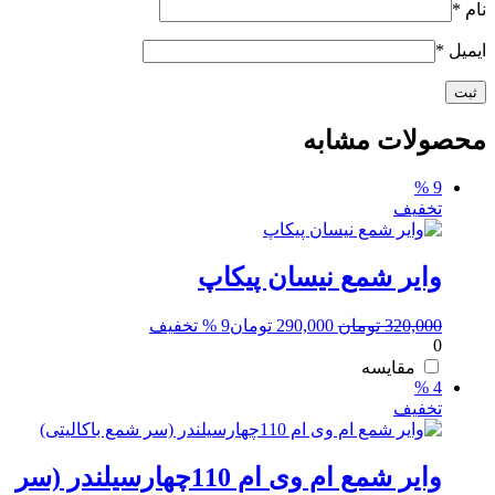
نام
*
ایمیل
*
محصولات مشابه
9 %
تخفیف
وایر شمع نیسان پیکاپ
قیمت
قیمت
320,000
تومان
290,000
تومان
9 % تخفیف
0
اصلی:
فعلی:
320,000 تومان
290,000 تومان.
مقایسه
4 %
بود.
تخفیف
وایر شمع ام وی ام 110چهارسیلندر (سر