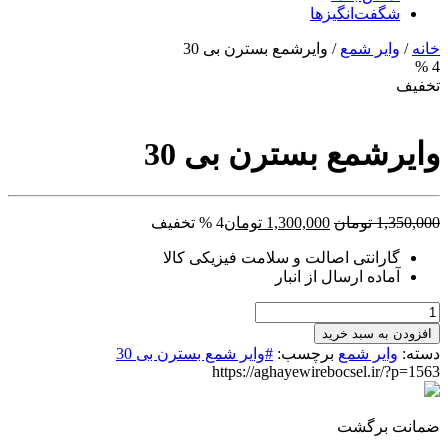
شگفت‌انگیزها
خانه
/
وایر شمع
/ وایرشمع بسترن بی 30
4 %
تخفیف
وایرشمع بسترن بی 30
قیمت
قیمت
1,350,000
تومان
1,300,000
تومان
4 % تخفیف
اصلی:
فعلی:
گارانتی اصالت و سلامت فیزیکی کالا
1,350,000 تومان
1,300,000 تومان.
آماده ارسال از انبار
بود.
وایرشمع
بسترن
افزودن به سبد خرید
بی
دسته:
وایر شمع
برچسب:
#وایر شمع بسترن بی 30
30
https://aghayewirebocsel.ir/?p=1563
عدد
ضمانت برگشت