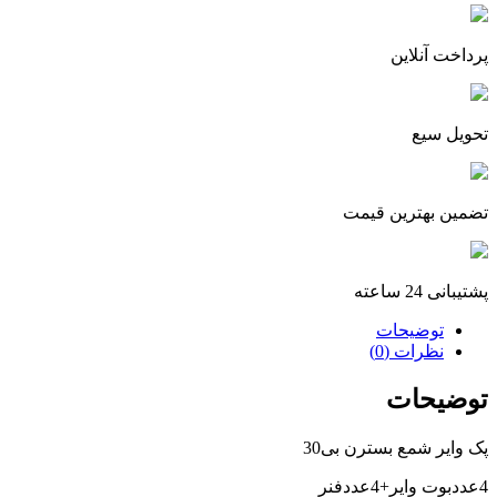
پرداخت آنلاین
تحویل سیع
تضمین بهترین قیمت
پشتیبانی 24 ساعته
توضیحات
نظرات (0)
توضیحات
پک وایر شمع بسترن بی30
4عددبوت وایر+4عددفنر