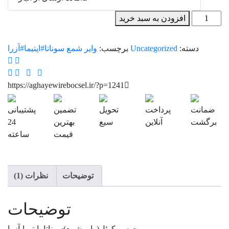
بوت
افزودن به سبد خرید
سر
کوئل
دسته:
Uncategorized
برچسب:
وایر شمع سوناتا#اپتیما#آزرا
(
وایر
شمع)
https://aghayewirebocsel.ir/?p=1241
سوناتا_اپتیما_آزرا
عدد
ضمانت
پرداخت
تحویل
تضمین
پشتیبانی
برگشت
آنلاین
سیع
بهترین
24
قیمت
ساعته
توضیحات
نظرات (1)
توضیحات
بوت سر کوئل(وایر شمع)سوناتا -اپتیما-آزرا