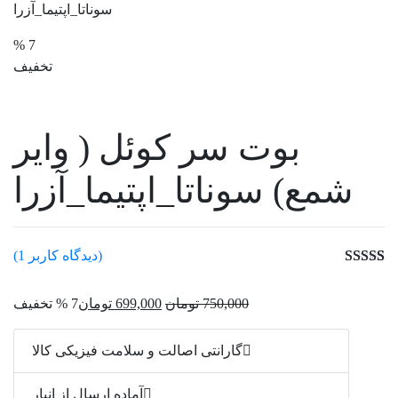
سوناتا_اپتیما_آزرا
7 %
تخفیف
بوت سر کوئل ( وایر
شمع) سوناتا_اپتیما_آزرا
(دیدگاه کاربر
1
)
1
امتیاز
5.00
از
5 امتیاز
قیمت
قی
750,000
تومان
699,000
تومان
7 % تخفیف
مشتری
اصلی:
فعل
750,000 تومان
9,000
گارانتی اصالت و سلامت فیزیکی کالا
بود.
آماده ارسال از انبار