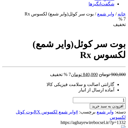
شگفت‌انگیزها
خانه
/
وایر شمع
/ بوت سر کوئل(وایر شمع) لکسوس Rx
7 %
تخفیف
بوت سر کوئل(وایر شمع)
لکسوس Rx
قیمت
قیمت
900,000
تومان
840,000
تومان
7 % تخفیف
اصلی:
فعلی:
گارانتی اصالت و سلامت فیزیکی کالا
900,000 تومان
840,000 تومان.
آماده ارسال از انبار
بود.
بوت
سر
افزودن به سبد خرید
کوئل(وایر
دسته:
وایر شمع
برچسب:
#وایر شمع لکسوس RXبوت کوئل
شمع)
لکسوس
لکسوس
https://aghayewirebocsel.ir/?p=1332
Rx