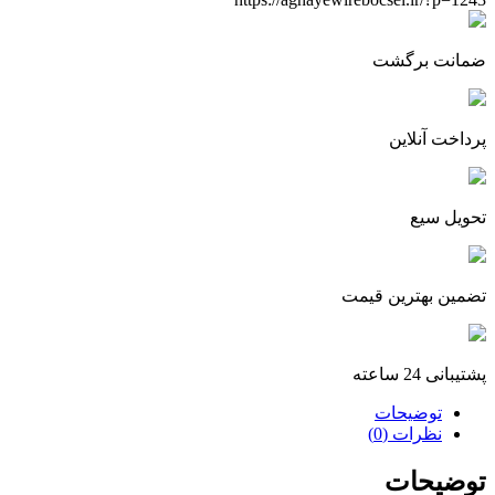
پرادو_تویوتا
کمری_تویوتا
لندکروز
ضمانت برگشت
عدد
پرداخت آنلاین
تحویل سیع
تضمین بهترین قیمت
پشتیبانی 24 ساعته
توضیحات
نظرات (0)
توضیحات