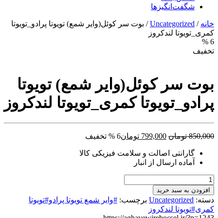
شگفت‌انگیزها
خانه
/
Uncategorized
/ بوت سر کوئل(وایر شمع) تویوتا پرادو_تویوتا
کمری_تویوتا لندکروز
6 %
تخفیف
بوت سر کوئل(وایر شمع) تویوتا
پرادو_تویوتا کمری_تویوتا لندکروز
قیمت
قیمت
850,000
تومان
799,000
تومان
6 % تخفیف
اصلی:
فعلی:
گارانتی اصالت و سلامت فیزیکی کالا
850,000 تومان
799,000 تومان.
آماده ارسال از انبار
بود.
بوت
سر
افزودن به سبد خرید
کوئل(وایر
دسته:
Uncategorized
برچسب:
#وایر شمع تویوتا پرادو#تویوتا
شمع)
کمری#تویوتا لندکروز
تویوتا
https://aghayewirebocsel.ir/?p=1243