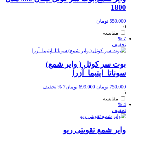
1800
550,000
تومان
0
مقایسه
7 %
تخفیف
بوت سر کوئل ( وایر شمع)
سوناتا_اپتیما_آزرا
قیمت
قیمت
750,000
تومان
699,000
تومان
7 % تخفیف
5
اصلی:
فعلی:
750,000 تومان
699,000 تومان.
مقایسه
4 %
بود.
تخفیف
وایر شمع تقویتی ریو