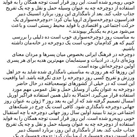
خوبی روبه‌رو شده است. این روز قرار است توجه همگان را به فواید
استفاده از دوچرخه چه به عنوان وسیله حمل و نقل و چه یک تفریح
جذاب جلب کند. بعد از نامگذاری این روز، برنارد انسینک دبیر
فدراسیون دوچرخه‌سواری اروپا بیان کرد: «دوچرخه‌سواری یک
حرکت اجتماعی و اقتصادی با فواید محیط زیستی است و باعث
می‌شود مردم به یکدیگر بپیوندند.»
به مناسبت روز دوچرخه‌سواری خوب است ده دلیلی را بررسی
کنیم که هر کدام‌مان خوب است یک دوچرخه در خانه‌مان داشته
باشیم.
دوچرخه در فرهنگ ایرانی بخصوص میان پسرها و مردان معنای
ویژه‌ای دارد. در ادبیات و سینمایمان مهم‌ترین هدیه برای هر پسری
اولین دوچرخه‌اش بوده است.
این روزها که هر روزی به مناسبتی نامگذاری شده شاید به جز اهل
ورزش و تفریح کسی روز دوچرخه را جدی نگرفته باشد. اما واقعیت
این است که در خیلی از کشورهای توسعه‌یافته در حال حاضر
دوچرخه به عنوان یکی از وسایل حمل و نقل عمومی مهم مورد
استفاده قرار می‌گیرد. احتمالا به دلیل همین استفاده فراگیر آوریل
امسال تصمیم گرفته شد که از این به بعد روز ۳ ژوئن به عنوان روز
جهانی دوچرخه نامگذاری شود. کافی است یک چرخ در شبکه‌های
اجتماعی بزنید تا ببینید اولین سال روز جهانی دوچرخه با چه استقبال
خوبی روبه‌رو شده است. این روز قرار است توجه همگان را به فواید
استفاده از دوچرخه چه به عنوان وسیله حمل و نقل و چه یک تفریح
جذاب جلب کند. بعد از نامگذاری این روز، برنارد انسینک دبیر
فدراسیون دوچرخه‌سواری اروپا بیان کرد: «دوچرخه‌سواری یک