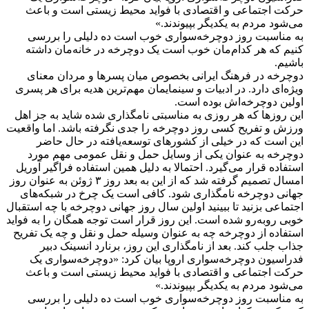
حرکت اجتماعی و اقتصادی با فواید محیط زیستی است و باعث
می‌شود مردم به یکدیگر بپیوندند.»
به مناسبت روز دوچرخه‌سواری خوب است ده دلیلی را بررسی
کنیم که هر کدام‌مان خوب است یک دوچرخه در خانه‌مان داشته
باشیم.
دوچرخه در فرهنگ ایرانی بخصوص میان پسرها و مردان معنای
ویژه‌ای دارد. در ادبیات و سینمایمان مهم‌ترین هدیه برای هر پسری
اولین دوچرخه‌اش بوده است.
این روزها که هر روزی به مناسبتی نامگذاری شده شاید به جز اهل
ورزش و تفریح کسی روز دوچرخه را جدی نگرفته باشد. اما واقعیت
این است که در خیلی از کشورهای توسعه‌یافته در حال حاضر
دوچرخه به عنوان یکی از وسایل حمل و نقل عمومی مهم مورد
استفاده قرار می‌گیرد. احتمالا به دلیل همین استفاده فراگیر آوریل
امسال تصمیم گرفته شد که از این به بعد روز ۳ ژوئن به عنوان روز
جهانی دوچرخه نامگذاری شود. کافی است یک چرخ در شبکه‌های
اجتماعی بزنید تا ببینید اولین سال روز جهانی دوچرخه با چه استقبال
خوبی روبه‌رو شده است. این روز قرار است توجه همگان را به فواید
استفاده از دوچرخه چه به عنوان وسیله حمل و نقل و چه یک تفریح
جذاب جلب کند. بعد از نامگذاری این روز، برنارد انسینک دبیر
فدراسیون دوچرخه‌سواری اروپا بیان کرد: «دوچرخه‌سواری یک
حرکت اجتماعی و اقتصادی با فواید محیط زیستی است و باعث
می‌شود مردم به یکدیگر بپیوندند.»
به مناسبت روز دوچرخه‌سواری خوب است ده دلیلی را بررسی