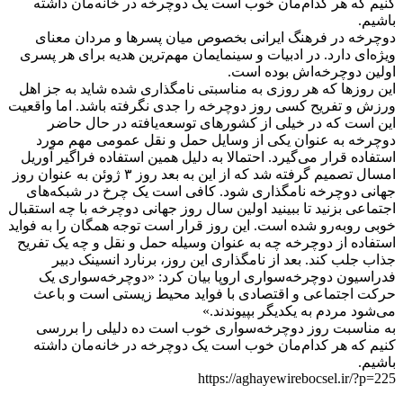
کنیم که هر کدام‌مان خوب است یک دوچرخه در خانه‌مان داشته
باشیم.
دوچرخه در فرهنگ ایرانی بخصوص میان پسرها و مردان معنای
ویژه‌ای دارد. در ادبیات و سینمایمان مهم‌ترین هدیه برای هر پسری
اولین دوچرخه‌اش بوده است.
این روزها که هر روزی به مناسبتی نامگذاری شده شاید به جز اهل
ورزش و تفریح کسی روز دوچرخه را جدی نگرفته باشد. اما واقعیت
این است که در خیلی از کشورهای توسعه‌یافته در حال حاضر
دوچرخه به عنوان یکی از وسایل حمل و نقل عمومی مهم مورد
استفاده قرار می‌گیرد. احتمالا به دلیل همین استفاده فراگیر آوریل
امسال تصمیم گرفته شد که از این به بعد روز ۳ ژوئن به عنوان روز
جهانی دوچرخه نامگذاری شود. کافی است یک چرخ در شبکه‌های
اجتماعی بزنید تا ببینید اولین سال روز جهانی دوچرخه با چه استقبال
خوبی روبه‌رو شده است. این روز قرار است توجه همگان را به فواید
استفاده از دوچرخه چه به عنوان وسیله حمل و نقل و چه یک تفریح
جذاب جلب کند. بعد از نامگذاری این روز، برنارد انسینک دبیر
فدراسیون دوچرخه‌سواری اروپا بیان کرد: «دوچرخه‌سواری یک
حرکت اجتماعی و اقتصادی با فواید محیط زیستی است و باعث
می‌شود مردم به یکدیگر بپیوندند.»
به مناسبت روز دوچرخه‌سواری خوب است ده دلیلی را بررسی
کنیم که هر کدام‌مان خوب است یک دوچرخه در خانه‌مان داشته
باشیم.
https://aghayewirebocsel.ir/?p=225