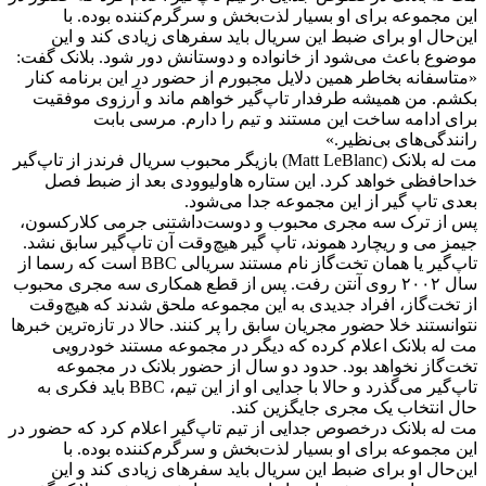
این مجموعه برای او بسیار لذت‌بخش و سرگرم‌کننده بوده. با
این‌حال او برای ضبط این سریال باید سفرهای زیادی کند و این
موضوع باعث می‌شود از خانواده و دوستانش دور شود. بلانک گفت:
«متاسفانه بخاطر همین دلایل مجبورم از حضور در این برنامه کنار
بکشم. من همیشه طرفدار تاپ‌گیر خواهم ماند و آرزوی موفقیت
برای ادامه ساخت این مستند و تیم را دارم. مرسی بابت
رانندگی‌های بی‌نظیر.»
مت له بلانک (Matt LeBlanc) بازیگر محبوب سریال فرندز از تاپ‌گیر
خداحافظی خواهد کرد. این ستاره هاولیوودی بعد از ضبط فصل
بعدی تاپ گیر از این مجموعه جدا می‌شود.
پس از ترک سه مجری محبوب و دوست‌داشتنی جرمی کلارکسون،
جیمز می و ریچارد هموند، تاپ گیر هیچ‌وقت آن تاپ‌گیر سابق نشد.
تاپ‌گیر یا همان تخت‌گاز نام مستند سریالی BBC است که رسما از
سال ۲۰۰۲ روی آنتن رفت. پس از قطع همکاری سه مجری محبوب
از تخت‌گاز، افراد جدیدی به این مجموعه ملحق شدند که هیچ‌وقت
نتوانستند خلا حضور مجریان سابق را پر کنند. حالا در تازه‌ترین خبرها
مت له بلانک اعلام کرده که دیگر در مجموعه مستند خودرویی
تخت‌گاز نخواهد بود. حدود دو سال از حضور بلانک در مجموعه
تاپ‌گیر می‌گذرد و حالا با جدایی او از این تیم، BBC باید فکری به
حال انتخاب یک مجری جایگزین کند.
مت له بلانک درخصوص جدایی از تیم تاپ‌گیر اعلام کرد که حضور در
این مجموعه برای او بسیار لذت‌بخش و سرگرم‌کننده بوده. با
این‌حال او برای ضبط این سریال باید سفرهای زیادی کند و این