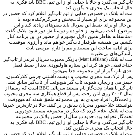
تاپ‌گیر می‌گذرد و حالا با جدایی او از این تیم، BBC باید فکری به
حال انتخاب یک مجری جایگزین کند.
مت له بلانک درخصوص جدایی از تیم تاپ‌گیر اعلام کرد که حضور در
این مجموعه برای او بسیار لذت‌بخش و سرگرم‌کننده بوده. با
این‌حال او برای ضبط این سریال باید سفرهای زیادی کند و این
موضوع باعث می‌شود از خانواده و دوستانش دور شود. بلانک گفت:
«متاسفانه بخاطر همین دلایل مجبورم از حضور در این برنامه کنار
بکشم. من همیشه طرفدار تاپ‌گیر خواهم ماند و آرزوی موفقیت
برای ادامه ساخت این مستند و تیم را دارم. مرسی بابت
رانندگی‌های بی‌نظیر.»
مت له بلانک (Matt LeBlanc) بازیگر محبوب سریال فرندز از تاپ‌گیر
خداحافظی خواهد کرد. این ستاره هاولیوودی بعد از ضبط فصل
بعدی تاپ گیر از این مجموعه جدا می‌شود.
پس از ترک سه مجری محبوب و دوست‌داشتنی جرمی کلارکسون،
جیمز می و ریچارد هموند، تاپ گیر هیچ‌وقت آن تاپ‌گیر سابق نشد.
تاپ‌گیر یا همان تخت‌گاز نام مستند سریالی BBC است که رسما از
سال ۲۰۰۲ روی آنتن رفت. پس از قطع همکاری سه مجری محبوب
از تخت‌گاز، افراد جدیدی به این مجموعه ملحق شدند که هیچ‌وقت
نتوانستند خلا حضور مجریان سابق را پر کنند. حالا در تازه‌ترین خبرها
مت له بلانک اعلام کرده که دیگر در مجموعه مستند خودرویی
تخت‌گاز نخواهد بود. حدود دو سال از حضور بلانک در مجموعه
تاپ‌گیر می‌گذرد و حالا با جدایی او از این تیم، BBC باید فکری به
حال انتخاب یک مجری جایگزین کند.
مت له بلانک درخصوص جدایی از تیم تاپ‌گیر اعلام کرد که حضور در