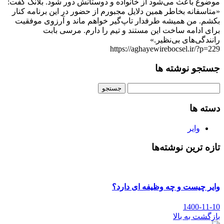
موضوع باعث می‌شود از خانواده و دوستانش دور شود. بلانک گفت:
«متاسفانه بخاطر همین دلایل مجبورم از حضور در این برنامه کنار
بکشم. من همیشه طرفدار تاپ‌گیر خواهم ماند و آرزوی موفقیت
برای ادامه ساخت این مستند و تیم را دارم. مرسی بابت
رانندگی‌های بی‌نظیر.»
https://aghayewirebocsel.ir/?p=229
جستجو نوشته ها
جستجو
برای:
دسته ها
وایر
تازه ترین نوشته‌ها
وایر چیست و چه وظیفه ای دارد؟
1400-11-10
بازگشت به بالا