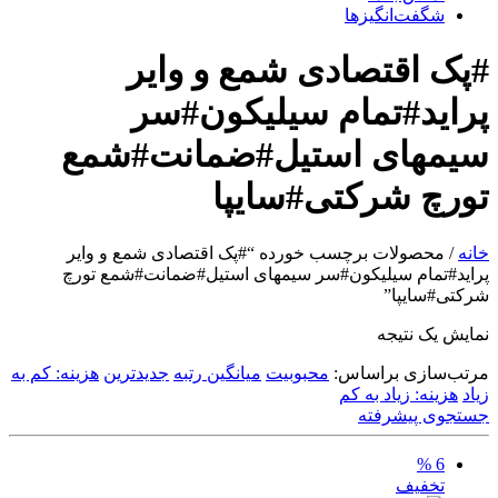
شگفت‌انگیزها
#پک اقتصادی شمع و وایر
پراید#تمام سیلیکون#سر
سیمهای استیل#ضمانت#شمع
تورچ شرکتی#سایپا
خانه
/ محصولات برچسب خورده “#پک اقتصادی شمع و وایر
پراید#تمام سیلیکون#سر سیمهای استیل#ضمانت#شمع تورچ
شرکتی#سایپا”
نمایش یک نتیجه
مرتب‌سازی براساس:
محبوبیت
میانگین رتبه
جدیدترین
هزینه: کم به
زیاد
هزینه: زیاد به کم
جستجوی پیشرفته
6 %
تخفیف