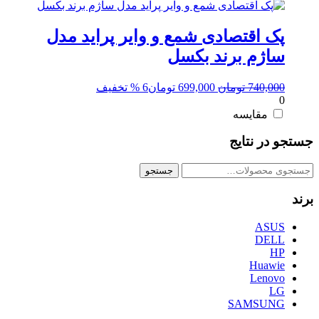
پک اقتصادی شمع و وایر پراید مدل
ساژم برند بکسل
قیمت
قیمت
740,000
تومان
699,000
تومان
6 % تخفیف
0
اصلی:
فعلی:
740,000 تومان
699,000 تومان.
مقایسه
بود.
جستجو در نتایج
جستجو
جستجو
برای:
برند
ASUS
DELL
HP
Huawie
Lenovo
LG
SAMSUNG