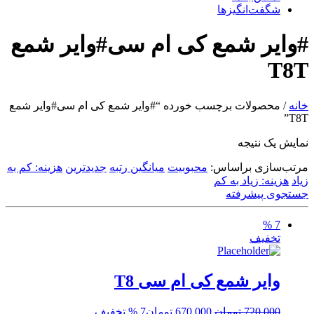
شگفت‌انگیزها
#وایر شمع کی ام سی#وایر شمع
T8T
خانه
/ محصولات برچسب خورده “#وایر شمع کی ام سی#وایر شمع
T8T”
نمایش یک نتیجه
مرتب‌سازی براساس:
محبوبیت
میانگین رتبه
جدیدترین
هزینه: کم به
زیاد
هزینه: زیاد به کم
جستجوی پیشرفته
7 %
تخفیف
وایر شمع کی ام سی T8
قیمت
قیمت
720,000
تومان
670,000
تومان
7 % تخفیف