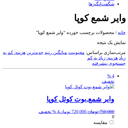
شگفت‌انگیزها
وایر شمع کوپا
خانه
/ محصولات برچسب خورده “وایر شمع کوپا”
نمایش یک نتیجه
مرتب‌سازی براساس:
محبوبیت
میانگین رتبه
جدیدترین
هزینه: کم به
زیاد
هزینه: زیاد به کم
جستجوی پیشرفته
4 %
تخفیف
وایر شمع,بوت کوئل کوپا
قیمت
قیمت
750,000
تومان
720,000
تومان
4 % تخفیف
0
اصلی:
فعلی:
750,000 تومان
720,000 تومان.
مقایسه
بود.