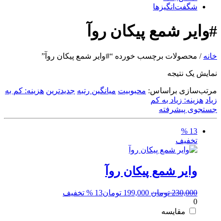
شگفت‌انگیزها
#وایر شمع پیکان روآ
خانه
/ محصولات برچسب خورده “#وایر شمع پیکان روآ”
نمایش یک نتیجه
مرتب‌سازی براساس:
محبوبیت
میانگین رتبه
جدیدترین
هزینه: کم به
زیاد
هزینه: زیاد به کم
جستجوی پیشرفته
13 %
تخفیف
وایر شمع پیکان روآ
قیمت
قیمت
230,000
تومان
199,000
تومان
13 % تخفیف
0
اصلی:
فعلی:
230,000 تومان
199,000 تومان.
مقایسه
بود.