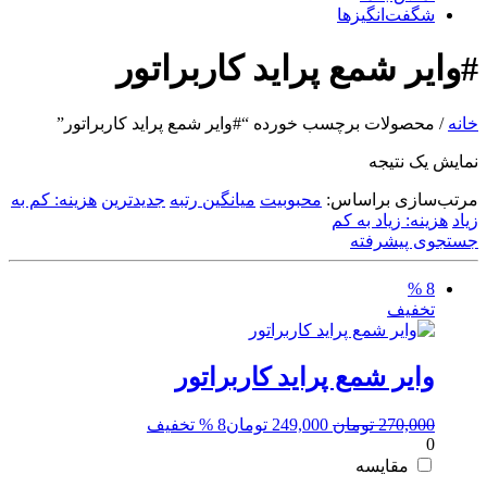
شگفت‌انگیزها
#وایر شمع پراید کاربراتور
خانه
/ محصولات برچسب خورده “#وایر شمع پراید کاربراتور”
نمایش یک نتیجه
مرتب‌سازی براساس:
محبوبیت
میانگین رتبه
جدیدترین
هزینه: کم به
زیاد
هزینه: زیاد به کم
جستجوی پیشرفته
8 %
تخفیف
وایر شمع پراید کاربراتور
قیمت
قیمت
270,000
تومان
249,000
تومان
8 % تخفیف
0
اصلی:
فعلی:
270,000 تومان
249,000 تومان.
مقایسه
بود.