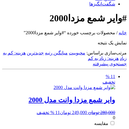
شگفت‌انگیزها
#وایر شمع مزدا2000
خانه
/ محصولات برچسب خورده “#وایر شمع مزدا2000”
نمایش یک نتیجه
مرتب‌سازی براساس:
محبوبیت
میانگین رتبه
جدیدترین
هزینه: کم به
زیاد
هزینه: زیاد به کم
جستجوی پیشرفته
11 %
تخفیف
وایر شمع مزدا وانت مدل 2000
قیمت
قیمت
280,000
تومان
249,000
تومان
11 % تخفیف
0
اصلی:
فعلی:
280,000 تومان
249,000 تومان.
مقایسه
بود.