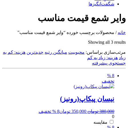
شگفت‌انگیزها
وایر شمع قیمت مناسب
خانه
/ محصولات برچسب خورده “وایر شمع قیمت مناسب”
Sorted
Showing all 3 results
by
مرتب‌سازی براساس:
latest
محبوبیت
میانگین رتبه
جدیدترین
هزینه: کم به
زیاد
هزینه: زیاد به کم
جستجوی پیشرفته
8 %
تخفیف
نیسان پیکاپ(رونیز)
قیمت
قیمت
380,000
تومان
350,000
تومان
8 % تخفیف
0
اصلی:
فعلی:
380,000 تومان
350,000 تومان.
مقایسه
8 %
بود.