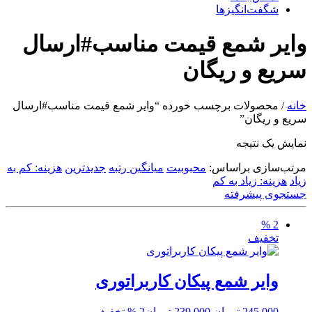
شگفت‌انگیزها
وایر شمع قیمت مناسب#ارسال
سریع و ریگان
خانه
/ محصولات برچسب خورده “وایر شمع قیمت مناسب#ارسال
سریع و ریگان”
نمایش یک نتیجه
مرتب‌سازی براساس:
محبوبیت
میانگین رتبه
جدیدترین
هزینه: کم به
زیاد
هزینه: زیاد به کم
جستجوی پیشرفته
2 %
تخفیف
وایر شمع پیکان کاربراتوری
قیمت
قیمت
245,000
تومان
239,000
تومان
2 % تخفیف