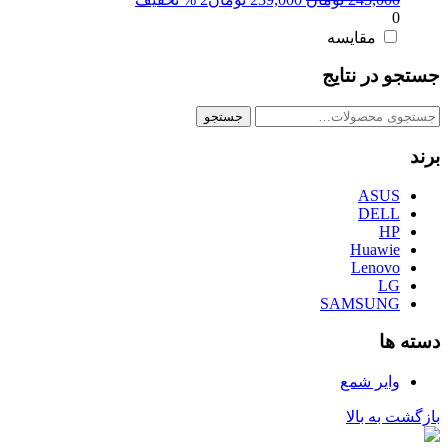
0
اصلی:
فعلی:
245,000 تومان
239,000 تومان.
مقایسه
بود.
جستجو در نتایج
جستجو
جستجو
برای:
برند
ASUS
DELL
HP
Huawie
Lenovo
LG
SAMSUNG
دسته ها
وایر شمع
بازگشت به بالا