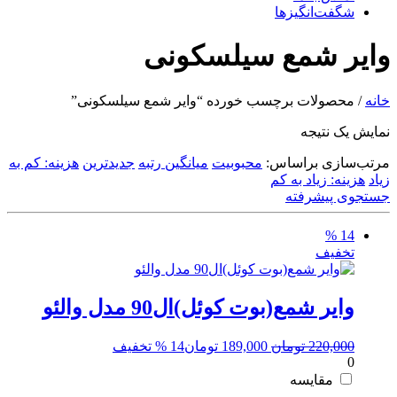
شگفت‌انگیزها
وایر شمع سیلسکونی
خانه
/ محصولات برچسب خورده “وایر شمع سیلسکونی”
نمایش یک نتیجه
مرتب‌سازی براساس:
محبوبیت
میانگین رتبه
جدیدترین
هزینه: کم به
زیاد
هزینه: زیاد به کم
جستجوی پیشرفته
14 %
تخفیف
وایر شمع(بوت کوئل)ال90 مدل والئو
قیمت
قیمت
220,000
تومان
189,000
تومان
14 % تخفیف
0
اصلی:
فعلی:
220,000 تومان
189,000 تومان.
مقایسه
بود.