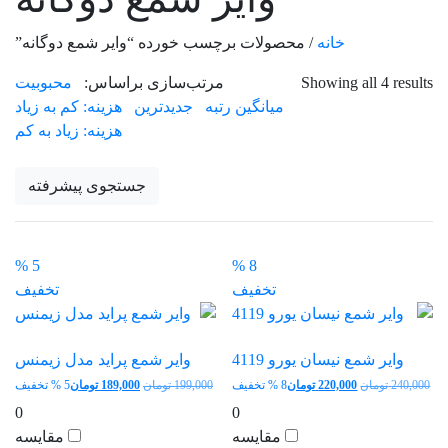
خانه
/ محصولات برچسب خورده “وایر شمع دوگانه”
Sorted
Showing all 4 results
مرتب‌سازی براساس:
محبوبیت
by
میانگین رتبه
جدیدترین
هزینه: کم به زیاد
latest
هزینه: زیاد به کم
جستجوی پیشرفته
5 %
8 %
تخفیف
تخفیف
وایر شمع نیسان یورو 4119
وایر شمع پراید مدل زیمنس
قیمت
قیمت
قیمت
قیم
240,000
تومان
220,000
تومان
8 % تخفیف
199,000
تومان
189,000
تومان
5 % تخفیف
اصلی:
فعلی:
اصلی:
فعل
0
0
240,000 تومان
220,000 تومان.
199,000 تومان
89,000
مقایسه
مقایسه
بود.
بود.