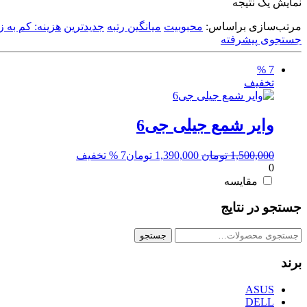
نمایش یک نتیجه
مرتب‌سازی براساس:
محبوبیت
میانگین رتبه
جدیدترین
هزینه: کم به زی
جستجوی پیشرفته
7 %
تخفیف
وایر شمع جیلی جی6
قیمت
قیمت
1,500,000
تومان
1,390,000
تومان
7 % تخفیف
0
اصلی:
فعلی:
1,500,000 تومان
1,390,000 تومان.
مقایسه
بود.
جستجو در نتایج
جستجو
جستجو
برای:
برند
ASUS
DELL