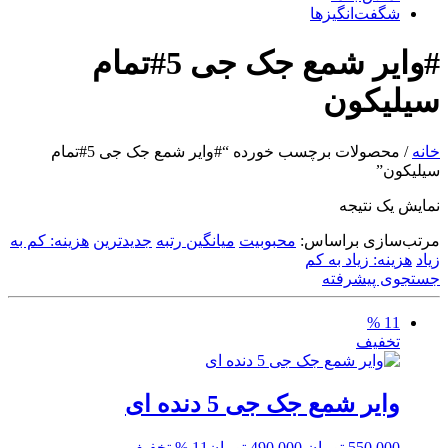
شگفت‌انگیزها
#وایر شمع جک جی 5#تمام
سیلیکون
خانه
/ محصولات برچسب خورده “#وایر شمع جک جی 5#تمام
سیلیکون”
نمایش یک نتیجه
مرتب‌سازی براساس:
محبوبیت
میانگین رتبه
جدیدترین
هزینه: کم به
زیاد
هزینه: زیاد به کم
جستجوی پیشرفته
11 %
تخفیف
وایر شمع جک جی 5 دنده ای
قیمت
قیمت
550,000
تومان
490,000
تومان
11 % تخفیف