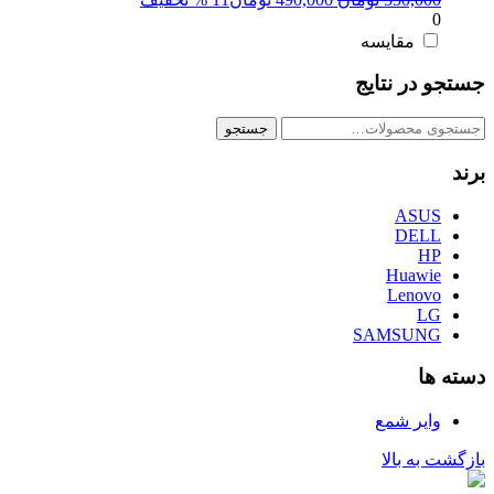
0
اصلی:
فعلی:
550,000 تومان
490,000 تومان.
مقایسه
بود.
جستجو در نتایج
جستجو
جستجو
برای:
برند
ASUS
DELL
HP
Huawie
Lenovo
LG
SAMSUNG
دسته ها
وایر شمع
بازگشت به بالا