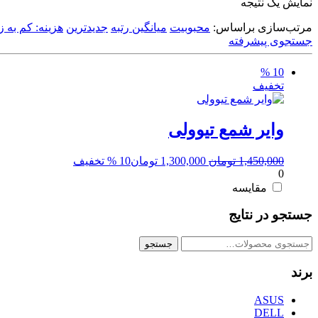
نمایش یک نتیجه
مرتب‌سازی براساس:
محبوبیت
میانگین رتبه
جدیدترین
هزینه: کم به زی
جستجوی پیشرفته
10 %
تخفیف
وایر شمع تیوولی
قیمت
قیمت
1,450,000
تومان
1,300,000
تومان
10 % تخفیف
0
اصلی:
فعلی:
1,450,000 تومان
1,300,000 تومان.
مقایسه
بود.
جستجو در نتایج
جستجو
جستجو
برای:
برند
ASUS
DELL