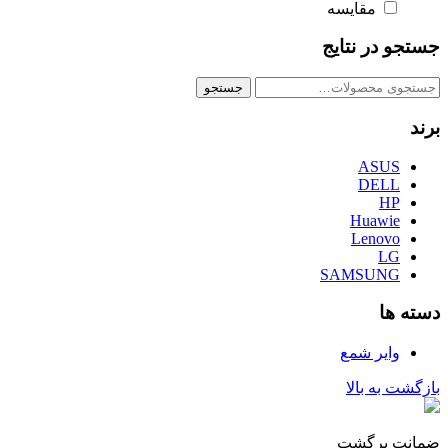
600,000 تومان
570,000 تومان.
مقایسه
بود.
جستجو در نتایج
جستجو
جستجو
برای:
برند
ASUS
DELL
HP
Huawie
Lenovo
LG
SAMSUNG
دسته ها
وایر شمع
بازگشت به بالا
ضمانت برگشت