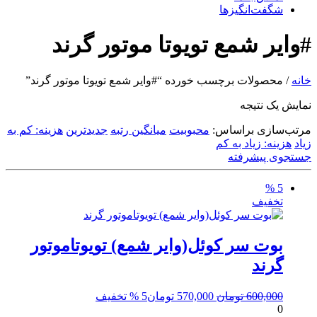
شگفت‌انگیزها
#وایر شمع تویوتا موتور گرند
خانه
/ محصولات برچسب خورده “#وایر شمع تویوتا موتور گرند”
نمایش یک نتیجه
مرتب‌سازی براساس:
محبوبیت
میانگین رتبه
جدیدترین
هزینه: کم به
زیاد
هزینه: زیاد به کم
جستجوی پیشرفته
5 %
تخفیف
بوت سر کوئل(وایر شمع) تویوتاموتور
گرند
قیمت
قیمت
600,000
تومان
570,000
تومان
5 % تخفیف
0
اصلی:
فعلی: