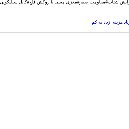
مقاومت صفر#مغزی مسی با روکش قلع#کابل سیلیکونی گرید Aپلاس#رفع کپ،ناک و 
اد
هزینه: زیاد به کم