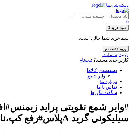
دسته‌بندی‌ها
0
سبد خرید
0
سبد خرید شما خالی است.
ورود / ثبت‌نام
ورود به سایت
کاربر جدید هستید؟
ثبت‌نام
دسته‌بندی کالاها
وایر شمع
درباره ما
تماس با ما
شگفت‌انگیزها
#وایر شمع تقویتی پراید زیمنس
سیلیکونی گرید Aپلاس#رفع کپ،ناک و عطسه