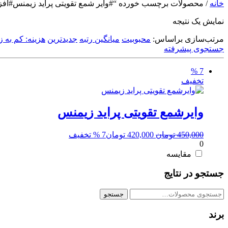
خانه
/ محصولات برچسب خورده “#وایر شمع تقویتی پراید زیمنس#افزایش شتاب#
نمایش یک نتیجه
مرتب‌سازی براساس:
محبوبیت
میانگین رتبه
جدیدترین
هزینه: کم به زی
جستجوی پیشرفته
7 %
تخفیف
وایرشمع تقویتی پراید زیمنس
قیمت
قیمت
450,000
تومان
420,000
تومان
7 % تخفیف
0
اصلی:
فعلی:
450,000 تومان
420,000 تومان.
مقایسه
بود.
جستجو در نتایج
جستجو
جستجو
برای:
برند