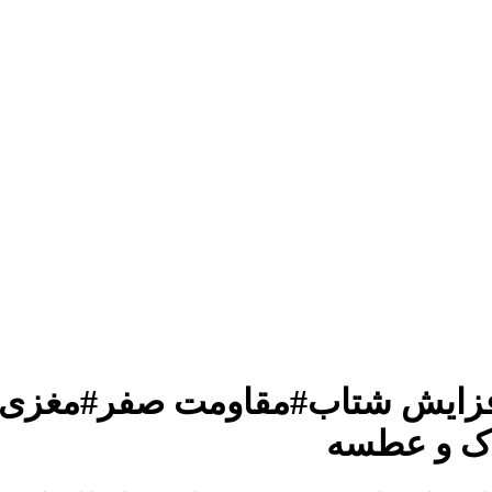
#افزایش شتاب#مقاومت صفر#مغزی 