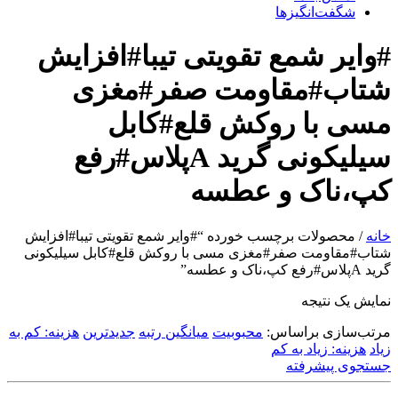
شگفت‌انگیزها
#وایر شمع تقویتی تیبا#افزایش
شتاب#مقاومت صفر#مغزی
مسی با روکش قلع#کابل
سیلیکونی گرید Aپلاس#رفع
کپ،ناک و عطسه
خانه
/ محصولات برچسب خورده “#وایر شمع تقویتی تیبا#افزایش
شتاب#مقاومت صفر#مغزی مسی با روکش قلع#کابل سیلیکونی
گرید Aپلاس#رفع کپ،ناک و عطسه”
نمایش یک نتیجه
مرتب‌سازی براساس:
محبوبیت
میانگین رتبه
جدیدترین
هزینه: کم به
زیاد
هزینه: زیاد به کم
جستجوی پیشرفته