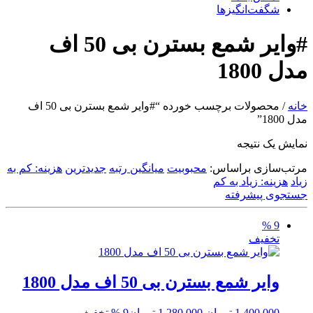
شگفت‌انگیزها
#وایر شمع بسترن بی 50 اف
مدل 1800
خانه
/ محصولات برچسب خورده “#وایر شمع بسترن بی 50 اف
مدل 1800”
نمایش یک نتیجه
مرتب‌سازی براساس:
محبوبیت
میانگین رتبه
جدیدترین
هزینه: کم به
زیاد
هزینه: زیاد به کم
جستجوی پیشرفته
9 %
تخفیف
وایر شمع بسترن بی 50 اف مدل 1800
قیمت
قیمت
1,400,000
تومان
1,280,000
تومان
9 % تخفیف