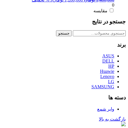
0
اصلی:
فعلی:
1,400,000 تومان
1,280,000 تومان.
مقایسه
بود.
جستجو در نتایج
جستجو
جستجو
برای:
برند
ASUS
DELL
HP
Huawie
Lenovo
LG
SAMSUNG
دسته ها
وایر شمع
بازگشت به بالا