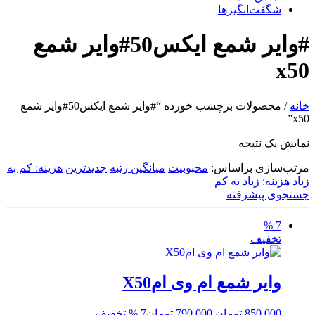
شگفت‌انگیزها
#وایر شمع ایکس50#وایر شمع
x50
خانه
/ محصولات برچسب خورده “#وایر شمع ایکس50#وایر شمع
x50”
نمایش یک نتیجه
مرتب‌سازی براساس:
محبوبیت
میانگین رتبه
جدیدترین
هزینه: کم به
زیاد
هزینه: زیاد به کم
جستجوی پیشرفته
7 %
تخفیف
وایر شمع ام وی امX50
قیمت
قیمت
850,000
تومان
790,000
تومان
7 % تخفیف