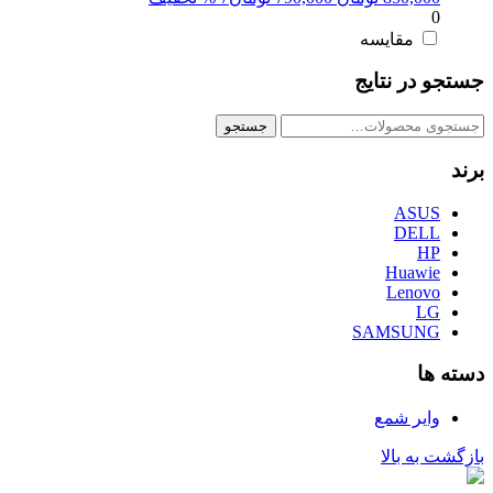
0
اصلی:
فعلی:
850,000 تومان
790,000 تومان.
مقایسه
بود.
جستجو در نتایج
جستجو
جستجو
برای:
برند
ASUS
DELL
HP
Huawie
Lenovo
LG
SAMSUNG
دسته ها
وایر شمع
بازگشت به بالا