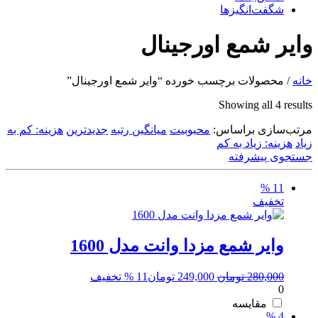
شگفت‌انگیزها
وایر شمع اورجینال
خانه
/ محصولات برچسب خورده “وایر شمع اورجینال”
Sorted
Showing all 4 results
by
مرتب‌سازی براساس:
latest
محبوبیت
میانگین رتبه
جدیدترین
هزینه: کم به
زیاد
هزینه: زیاد به کم
جستجوی پیشرفته
11 %
تخفیف
وایر شمع مزدا وانت مدل 1600
قیمت
قیمت
280,000
تومان
249,000
تومان
11 % تخفیف
0
اصلی:
فعلی:
280,000 تومان
249,000 تومان.
مقایسه
4 %
بود.