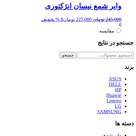
وایر شمع نیسان انژکتوری
قیمت
قیمت
245,000
تومان
225,000
تومان
8 % تخفیف
0
اصلی:
فعلی:
245,000 تومان
225,000 تومان.
مقایسه
بود.
جستجو در نتایج
جستجو
جستجو
برای:
برند
ASUS
DELL
HP
Huawie
Lenovo
LG
SAMSUNG
دسته ها
وایر شمع