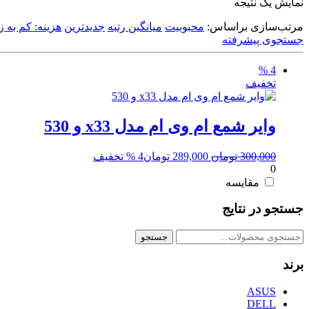
نمایش یک نتیجه
مرتب‌سازی براساس:
محبوبیت
میانگین رتبه
جدیدترین
هزینه: کم به زی
جستجوی پیشرفته
4 %
تخفیف
وایر شمع ام وی ام مدل x33 و 530
قیمت
قیمت
300,000
تومان
289,000
تومان
4 % تخفیف
0
اصلی:
فعلی:
300,000 تومان
289,000 تومان.
مقایسه
بود.
جستجو در نتایج
جستجو
جستجو
برای:
برند
ASUS
DELL