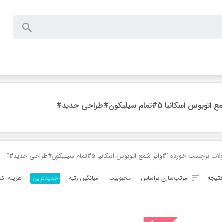
س اسکانیا 5#تمام سیلیکون#طراحی جدید#
رچسب خورده “#وایر شمع اتوبوس اسکانیا 5#تمام سیلیکون#طراحی جدید#”
تیجه
مرتب‌سازی براساس:
محبوبیت
میانگین رتبه
جدیدترین
هزینه: کم