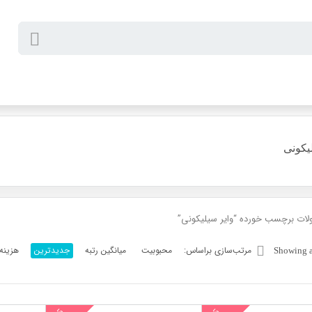
یکونی
ات برچسب خورده “وایر سیلیکونی”
مرتب‌سازی براساس:
محبوبیت
میانگین رتبه
جدیدترین
هزینه:
Sorted
Showing al
by
latest