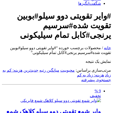
شگفت‌انگیزها
#وایر تقویتی دوو سیلو#بوبین
تقویت شده#سرسیم
یرنجی#کابل تمام سیلیکونی
خانه
/ محصولات برچسب خورده “#وایر تقویتی دوو سیلو#بوبین
تقویت شده#سرسیم یرنجی#کابل تمام سیلیکونی”
نمایش یک نتیجه
مرتب‌سازی براساس:
محبوبیت
میانگین رتبه
جدیدترین
هزینه: کم به
زیاد
هزینه: زیاد به کم
جستجوی پیشرفته
9 %
تخفیف
وایر شمع تقویتی دوو سیلو کلاهک شمع