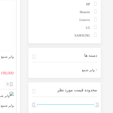
HP
Huawie
Lenovo
LG
SAMSUNG
دسته ها
وایر شمع پ
وایر شمع
قیمت
198,000
اصلی:
0
0
محدوده قیمت مورد نظر
بود.
وایر شمع ( بوت