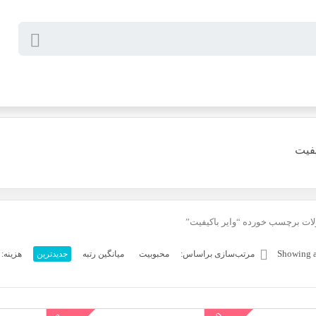
یفیت
ات برچسب خورده “وایر باکیفیت”
Sorted
Showing al
مرتب‌سازی براساس:
محبوبیت
میانگین رتبه
جدیدترین
هزینه: 
by
latest