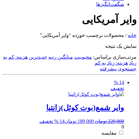
شگفت‌انگیزها
وایر آمریکایی
خانه
/ محصولات برچسب خورده “وایر آمریکایی”
نمایش یک نتیجه
مرتب‌سازی براساس:
محبوبیت
میانگین رتبه
جدیدترین
هزینه: کم به
زیاد
هزینه: زیاد به کم
جستجوی پیشرفته
14 %
تخفیف
وایر شمع(بوت کوئل)زانتیا
قیمت
قیمت
220,000
تومان
189,000
تومان
14 % تخفیف
0
اصلی:
فعلی:
220,000 تومان
189,000 تومان.
مقایسه
بود.