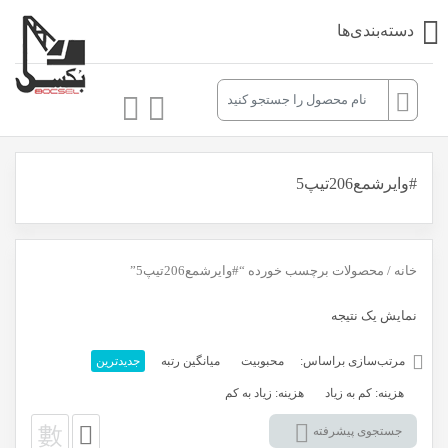
دسته‌بندی‌ها
#وایرشمع206تیپ5
خانه
/ محصولات برچسب خورده “#وایرشمع206تیپ5”
نمایش یک نتیجه
مرتب‌سازی براساس:
محبوبیت
میانگین رتبه
جدیدترین
هزینه: کم به زیاد
هزینه: زیاد به کم
جستجوی پیشرفته